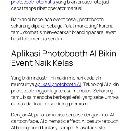
photobooth otomatis
yang bikin proses foto jadi
cepat tanpa ribet operator manual.
Bahkan di beberapa event besar, photobooth
sekarang dipakai sebagai “alat marketing” karena
tamu otomatis menyebarkan branding acara lewat
hasil foto mereka sendiri.
Aplikasi Photobooth AI Bikin
Event Naik Kelas
Yang bikin industri ini makin menarik adalah
munculnya
aplikasi photobooth AI
. Teknologi AI bikin
photobooth nggak lagi terasa monoton. Sekarang
tamu bisa mencoba berbagai efek yang sebelumnya
cuma ada di aplikasi editing premium.
Dengan AI, para tamu bisa berpose dengan fitur AI
cartoon face, AI cinematic effect, AI beauty retouch,
AI background fantasy, sampai AI avatar style.