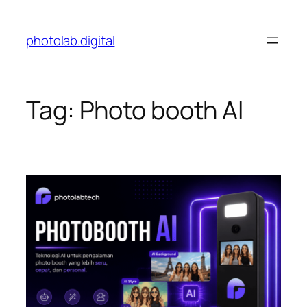
Skip
to
photolab.digital
content
Tag:
Photo booth AI