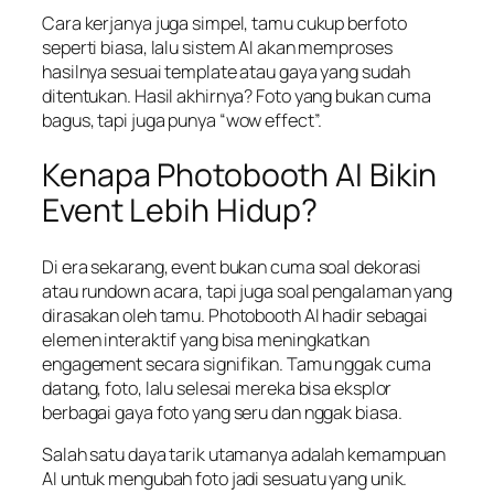
Cara kerjanya juga simpel, tamu cukup berfoto
seperti biasa, lalu sistem AI akan memproses
hasilnya sesuai template atau gaya yang sudah
ditentukan. Hasil akhirnya? Foto yang bukan cuma
bagus, tapi juga punya “
wow effect
”.
Kenapa Photobooth AI Bikin
Event Lebih Hidup?
Di era sekarang, event bukan cuma soal dekorasi
atau rundown acara, tapi juga soal pengalaman yang
dirasakan oleh tamu. Photobooth AI hadir sebagai
elemen interaktif yang bisa meningkatkan
engagement secara signifikan. Tamu nggak cuma
datang, foto, lalu selesai mereka bisa eksplor
berbagai gaya foto yang seru dan nggak biasa.
Salah satu daya tarik utamanya adalah kemampuan
AI untuk mengubah foto jadi sesuatu yang unik.