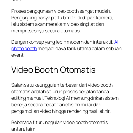
Proses penggunaan video booth sangat mudah.
Pengunjung hanya perlu berdiri di depan kamera,
lalu sistem akan merekam video singkat dan
memprosesnya secara otomatis.
Dengan konsep yang lebih modern dan interaktif,
AI
photo booth
menjadi daya tarik utama dalam sebuah
event.
Video Booth Otomatis
Salah satu keunggulan terbesar dari video booth
otomatis adalah seluruh proses berjalan tanpa
editing manual. Teknologi AI memungkinkan sistem
bekerja secara cepat dan efisien mulai dari
pengambilan video hingga rendering hasil akhir.
Beberapa fitur unggulan video booth otomatis
antara lain: