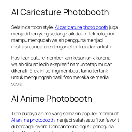
AI Caricature Photobooth
Selain cartoon style,
AI caricature photo booth
juga
menjadi tren yang sedang naik daun. Teknologi ini
mampu mengubah wajah pengguna menjadi
ilustrasi caricature dengan efek lucu dan artistik.
Hasil caricature memberikan kesan unik karena
wajah dibuat lebih ekspresif namun tetap mudah
dikenali. Efek ini sering membuat tamu tertarik
untuk mengunggah hasil foto mereka ke media
sosial.
AI Anime Photobooth
Tren budaya anime yang semakin populer membuat
AI anime photobooth
menjadi salah satu fitur favorit
di berbagai event. Dengan teknologi AI, pengguna