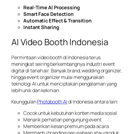
Real-Time AI Processing
Smart Face Detection
Automatic Effect & Transition
Instant Sharing
AI Video Booth Indonesia
Permintaan video booth di Indonesia terus
meningkat seiring berkembangnya industri event
digital di tanah air. Banyak brand, wedding organizer,
hingga event organizer mulai menggunakan
teknologi AI untuk menciptakan pengalaman yang
lebih unik dan kekinian.
Keunggulan
Photoboot
h
AI
di Indonesia antara lain:
Cocok untuk kebutuhan konten media sosial
Menarik perhatian pengunjung event
Memberikan kesan premium pada acara
Membantu branding perusahaan atau produk