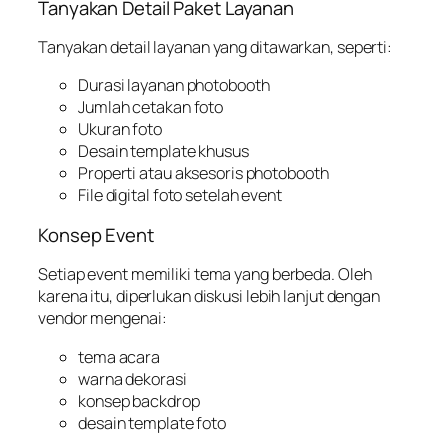
Tanyakan Detail Paket Layanan
Tanyakan detail layanan yang ditawarkan, seperti:
Durasi layanan photobooth
Jumlah cetakan foto
Ukuran foto
Desain template khusus
Properti atau aksesoris photobooth
File digital foto setelah event
Konsep Event
Setiap event memiliki tema yang berbeda. Oleh
karena itu, diperlukan diskusi lebih lanjut dengan
vendor mengenai:
tema acara
warna dekorasi
konsep backdrop
desain template foto