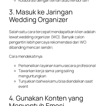
Kolaborasi dengan teman atau vendor lain
3. Masuk ke Jaringan
Wedding Organizer
Salah satu cara tercepat mendapatkan klien adalah
lewat wedding organizer (WO). Banyak calon
pengantin lebih percaya rekomendasi dari WO
dibanding mencari sendiri.
Cara mendekatinya:
Perkenalkan layanan kamu secara profesional
Tawarkan kerja sama yang saling
menguntungkan
Tunjukkan bahwa kamu bisa diandalkan saat
event
4. Gunakan Konten yang
Menyentuh Emosi