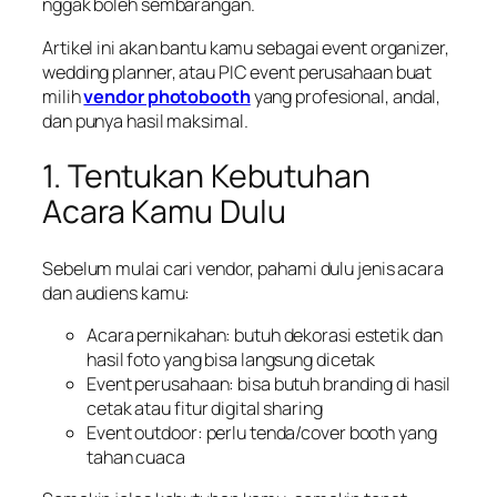
nggak boleh sembarangan.
Artikel ini akan bantu kamu sebagai event organizer,
wedding planner, atau PIC event perusahaan buat
milih
vendor photobooth
yang profesional, andal,
dan punya hasil maksimal.
1. Tentukan Kebutuhan
Acara Kamu Dulu
Sebelum mulai cari vendor, pahami dulu jenis acara
dan audiens kamu:
Acara pernikahan: butuh dekorasi estetik dan
hasil foto yang bisa langsung dicetak
Event perusahaan: bisa butuh branding di hasil
cetak atau fitur digital sharing
Event outdoor: perlu tenda/cover booth yang
tahan cuaca