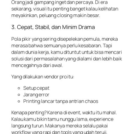
Orang jadi gampang inget dan percaya. Di era
sekarang, visual itu penting banget kalau kelihatan
meyakinkan, peluang closing makin besar.
3. Cepat, Stabil, dan Minim Drama
Pola pikir yang sering disepelekan pemula, mereka
merasa bahwa semuanya perlu kesabaran. Tapi
dalam dunia kerja, kamu dituntut untuk bisa mencari
solusi dari permasalahan yang dialami dan lebih baik
mencegahnya dari awal.
Yang dilakukan vendor pro itu:
Setup cepat
Jarang error
Printing lancar tanpa antrian chaos
Kenapa penting? Karena di event, waktu itu mahal.
Kalau kamu bikin tamu nunggu lama, experience
langsung turun. Makanya mereka selalu pakai
workflow yang rapi dan tools yang udah teruji.