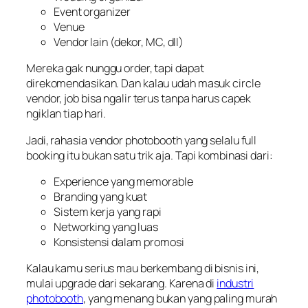
Event organizer
Venue
Vendor lain (dekor, MC, dll)
Mereka gak nunggu order, tapi
dapat
direkomendasikan
. Dan kalau udah masuk circle
vendor, job bisa ngalir terus tanpa harus capek
ngiklan tiap hari.
Jadi, rahasia vendor photobooth yang selalu full
booking itu bukan satu trik aja. Tapi kombinasi dari:
Experience yang memorable
Branding yang kuat
Sistem kerja yang rapi
Networking yang luas
Konsistensi dalam promosi
Kalau kamu serius mau berkembang di bisnis ini,
mulai upgrade dari sekarang. Karena di
industri
photobooth
, yang menang bukan yang paling murah