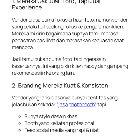
1. Mereka Gak Jual “Foto”, Tapi Jual
Experience
Vendor biasa cuma fokus di hasil foto, namun vendor
yang selalu full booking fokus ke pengalaman klien.
Mereka mikirin bagaimana supaya tamu merasa
penasaran pas lihat dan merasakan kepuasan saat
mencoba.
Jadi tamu bukan cuma foto, tapi
ngerasain
keseruannya
. Ini yang bikin klien happy dan gampang
rekomendasiin ke orang lain.
2. Branding Mereka Kuat & Konsisten
Vendor yang laris biasanya punya identitas yang
jelas bukan sekadar “
jasa photobooth
”, tapi:
Punya style desain khas
Booth yang keliatan profesional
Feed sosial media yang rapi & niat