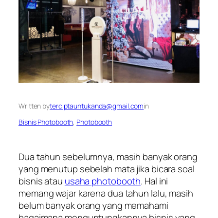
Written by
terciptauntukanda@gmail.com
in
Bisnis Photobooth
, 
Photobooth
Dua tahun sebelumnya, masih banyak orang
yang menutup sebelah mata jika bicara soal
bisnis atau
usaha photobooth
. Hal ini
memang wajar karena dua tahun lalu, masih
belum banyak orang yang memahami
bagaimana menguntungkannya bisnis yang