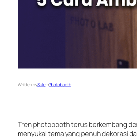
Written by
Sule
in
Photobooth
Tren photobooth terus berkembang den
menyukai tema yang penuh dekorasi dan e