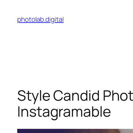
Skip
to
photolab.digital
content
Style Candid Pho
Instagramable