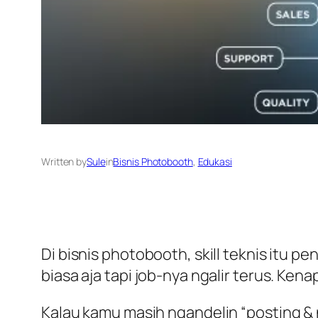
Written by
Sule
in
Bisnis Photobooth
, 
Edukasi
Di bisnis photobooth, skill teknis itu pe
biasa aja tapi job-nya ngalir terus. Ke
Kalau kamu masih ngandelin “posting & 