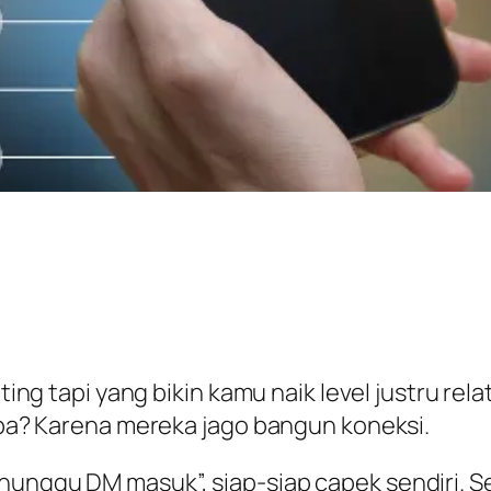
nting tapi yang bikin kamu
naik level
justru rel
napa? Karena mereka jago bangun koneksi.
nunggu DM masuk”, siap-siap capek sendiri. S