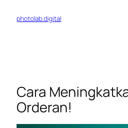
Skip
to
photolab.digital
content
Cara Meningkatk
Orderan!