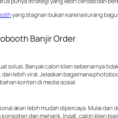
harus punya strategi yang lebih cerdas dan be
ooth
yang stagnan bukan karena kurang bagus
booth Banjir Order
al solusi. Banyak calon klien sebenarnya tid
n, dan lebih viral. Jelaskan bagaimana phot
bahan konten di media sosial.
onal akan lebih mudah dipercaya. Mulai dari de
konsisten dan menarik. Ingat, calon klien bias