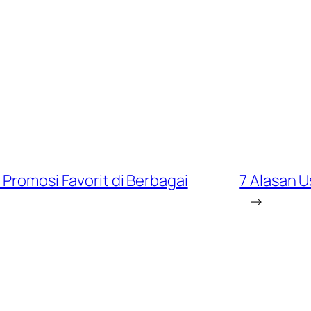
 Promosi Favorit di Berbagai
7 Alasan U
→