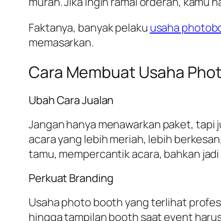
murah. Jika ingin ramai orderan, kamu 
Faktanya, banyak pelaku
usaha photob
memasarkan.
Cara Membuat Usaha Photo
Ubah Cara Jualan
Jangan hanya menawarkan paket, tapi ju
acara yang lebih meriah, lebih berkesa
tamu, mempercantik acara, bahkan jadi 
Perkuat Branding
Usaha photo booth yang terlihat profesi
hingga tampilan booth saat event harus 