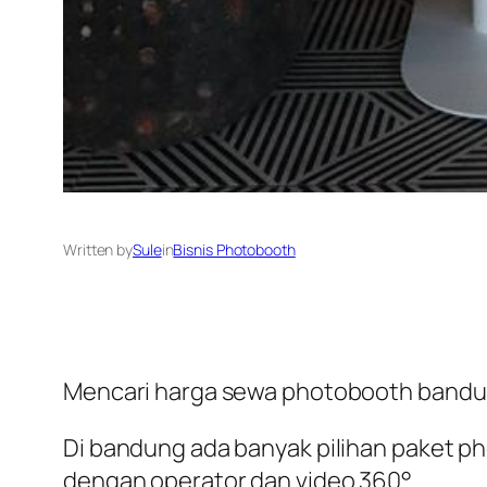
Written by
Sule
in
Bisnis Photobooth
Mencari harga sewa photobooth bandun
Di bandung ada banyak pilihan paket ph
dengan operator dan video 360°.