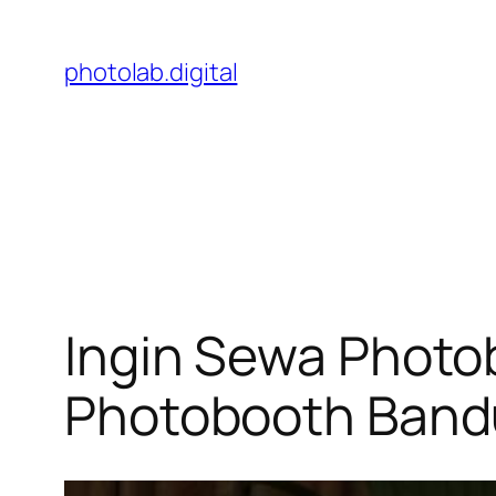
Skip
to
photolab.digital
content
Ingin Sewa Photo
Photobooth Bandu