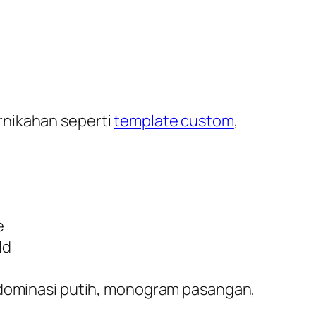
rnikahan seperti
template custom
,
e
ld
dominasi putih, monogram pasangan,