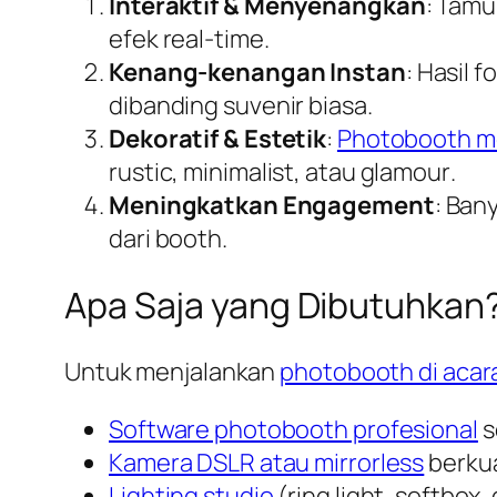
Interaktif & Menyenangkan
: Tamu
efek
real-time
.
Kenang-kenangan Instan
: Hasil 
dibanding suvenir biasa.
Dekoratif & Estetik
:
Photobooth m
rustic
,
minimalist
, atau
glamour
.
Meningkatkan Engagement
: Ban
dari
booth
.
Apa Saja yang Dibutuhkan
Untuk menjalankan
photobooth di acar
Software photobooth profesional
s
Kamera DSLR atau mirrorless
berkua
Lighting studio
(ring light, softbox,