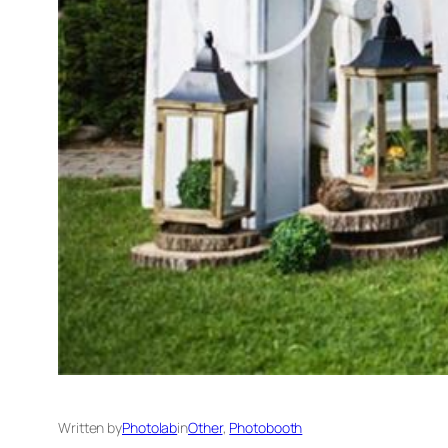
Written by
Photolab
in
Other
, 
Photobooth