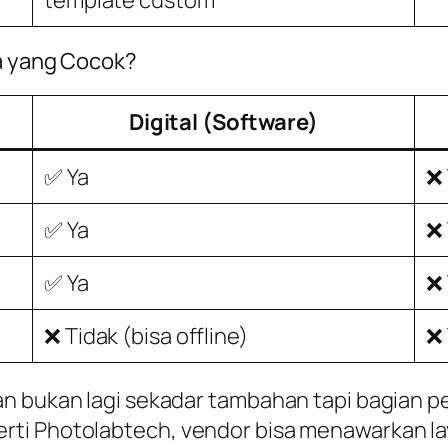
na yang Cocok?
Digital (Software)
✅ Ya
❌ 
✅ Ya
❌ 
✅ Ya
❌ 
❌ Tidak (bisa offline)
❌ 
an bukan lagi sekadar tambahan tapi bagian 
i Photolabtech, vendor bisa menawarkan laya