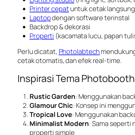
Printer cepat
untuk cetak langsung
Laptop
dengan software terinstal
Backdrop & dekorasi
Properti
(kacamata lucu, papan tuli
Perlu dicatat,
Photolabtech
mendukung 
cetak otomatis, dan efek
real-time
.
Inspirasi Tema Photobooth
Rustic Garden
: Menggunakan backd
Glamour Chic
: Konsep ini mengg
Tropical Love
: Menggunakan backd
Minimalist Modern
: Sama seperti
properti simple