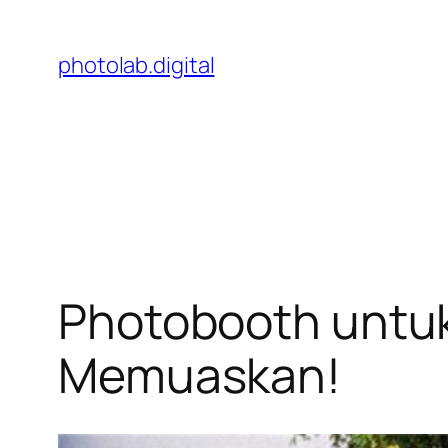
Skip
to
photolab.digital
content
Photobooth untuk
Memuaskan!