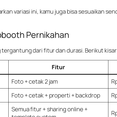
kan variasi ini, kamu juga bisa sesuaikan sen
obooth Pernikahan
ergantung dari fitur dan durasi. Berikut kis
Fitur
Foto + cetak 2 jam
Rp
Foto + cetak + properti + backdrop
Rp
Semua fitur + sharing online +
Rp
template custom