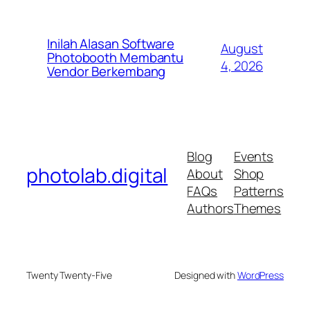
Inilah Alasan Software
August
Photobooth Membantu
4, 2026
Vendor Berkembang
Blog
Events
photolab.digital
About
Shop
FAQs
Patterns
Authors
Themes
Twenty Twenty-Five
Designed with
WordPress