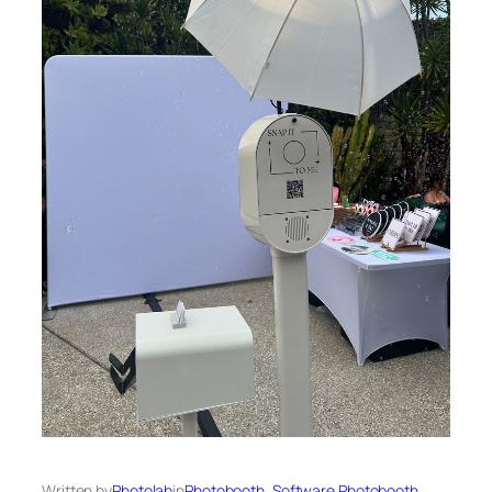
Written by
Photolab
in
Photobooth
, 
Software Photobooth