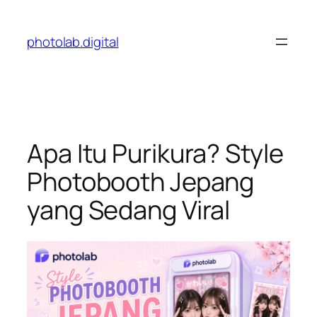
Skip
to
photolab.digital
content
Apa Itu Purikura? Style
Photobooth Jepang
yang Sedang Viral