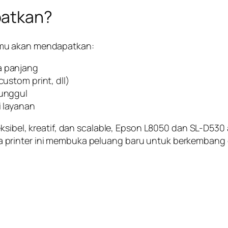
patkan?
amu akan mendapatkan:
a panjang
custom print, dll)
 unggul
i layanan
eksibel, kreatif, dan scalable, Epson L8050 dan SL-D530
printer ini membuka peluang baru untuk berkembang d