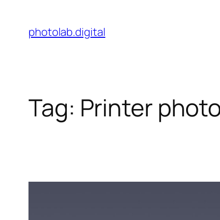
Skip
to
photolab.digital
content
Tag:
Printer phot