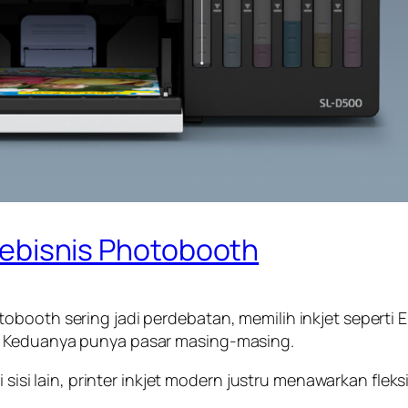
a Pebisnis Photobooth
obooth sering jadi perdebatan, memilih inkjet seperti
. Keduanya punya pasar masing-masing.
i sisi lain, printer inkjet modern justru menawarkan fleks