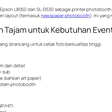
ke Epson L8050 dan SL-D530 sebagai printer photobooth k
om layout (termasuk
newspaper photobooth
). Ini yang
dan Tajam untuk Kebutuhan Even
ang dirancang untuk cetak foto berkualitas tinggi.
m dan detail
e-sub
te, bahkan art paper)
sistem photobooth
NP/HITI
mal