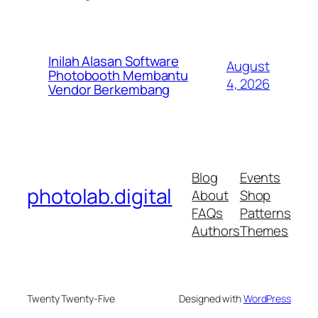
Inilah Alasan Software
August
Photobooth Membantu
4, 2026
Vendor Berkembang
Blog
Events
photolab.digital
About
Shop
FAQs
Patterns
Authors
Themes
Twenty Twenty-Five
Designed with
WordPress