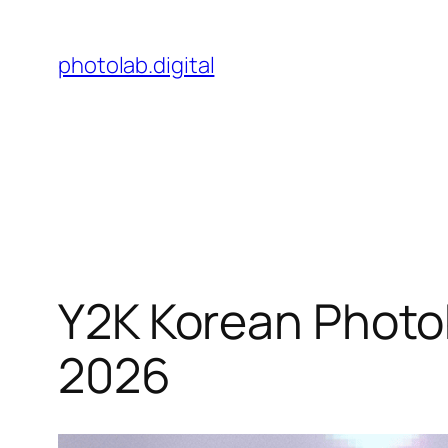
Skip
to
photolab.digital
content
Y2K Korean Photob
2026