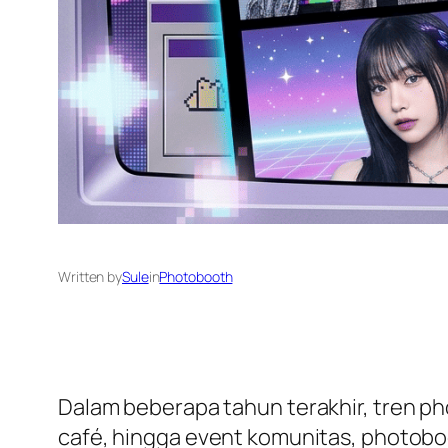
Written by
Sule
in
Photobooth
Dalam beberapa tahun terakhir, tren ph
café, hingga event komunitas, photoboo