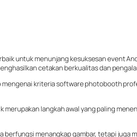
erbaik untuk menunjang kesuksesan event And
 menghasilkan cetakan berkualitas dan pengal
p mengenai kriteria software photobooth pro
ik merupakan langkah awal yang paling mene
ya berfungsi menangkap gambar, tetapi juga m