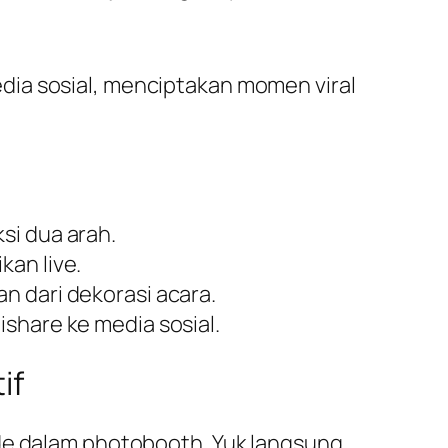
dia sosial, menciptakan momen viral
si dua arah.
kan live.
an dari dekorasi acara.
ishare ke media sosial.
if
ode dalam photobooth. Yuk langsung