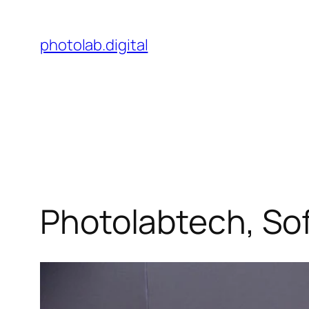
Skip
to
photolab.digital
content
Photolabtech, So