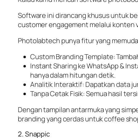
Software ini dirancang khusus untuk b
customer engagement
melalui konten v
Photolabtech punya fitur yang memud
Custom Branding Template: Tambahka
Instant Sharing ke WhatsApp & Ins
hanya dalam hitungan detik.
Analitik Interaktif: Dapatkan data 
Tanpa Cetak Fisik: Semua hasil ters
Dengan tampilan antarmuka yang simpel 
branding yang cerdas untuk coffee shop
2. Snappic