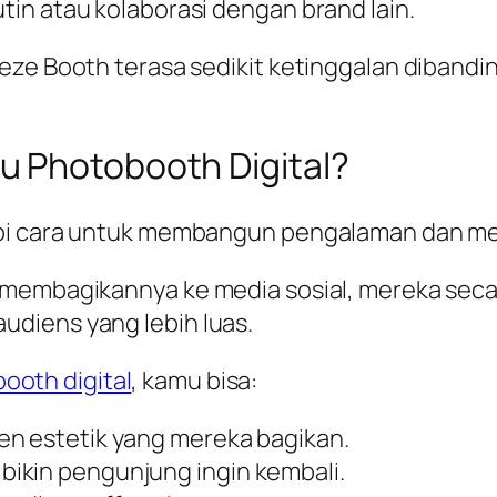
in atau kolaborasi dengan brand lain.
eze Booth terasa sedikit ketinggalan dibandi
u Photobooth Digital?
api cara untuk membangun pengalaman dan me
u membagikannya ke media sosial, mereka sec
diens yang lebih luas.
ooth digital
, kamu bisa:
en estetik yang mereka bagikan.
ikin pengunjung ingin kembali.