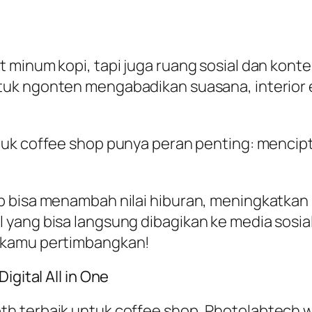
t minum kopi, tapi juga ruang sosial dan kon
ntuk
ngonten
mengabadikan suasana, interior
uk coffee shop punya peran penting: mencipt
p bisa menambah nilai hiburan, meningkatkan
yang bisa langsung dibagikan ke media sosial
 kamu pertimbangkan!
Digital
All in One
 terbaik untuk coffee shop, Photolabtech waj