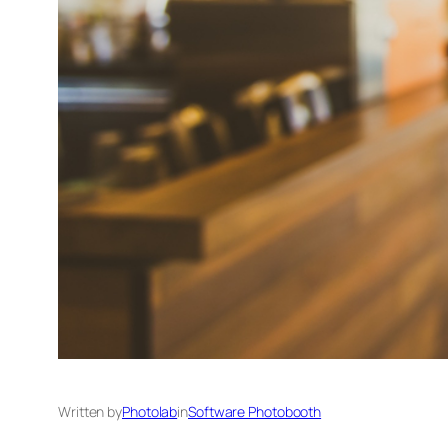
Written by
Photolab
in
Software Photobooth